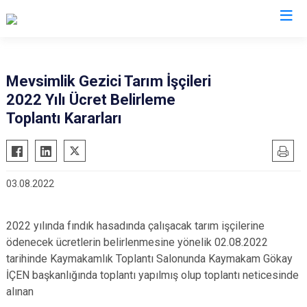
Sakarya
Mevsimlik Gezici Tarım İşçileri
2022 Yılı Ücret Belirleme
Akyazı
Pamukova
Toplantı Kararları
Ferizli
Sapanca
Geyve
Söğütlü
Hendek
Taraklı
03.08.2022
Karapürçek
Adapazarı
Karasu
Arifiye
2022 yılında fındık hasadında çalışacak tarım işçilerine
Kaynarca
Erenler
ödenecek ücretlerin belirlenmesine yönelik 02.08.2022
Kocaali
Serdivan
tarihinde Kaymakamlık Toplantı Salonunda Kaymakam Gökay
İÇEN başkanlığında toplantı yapılmış olup toplantı neticesinde
alınan