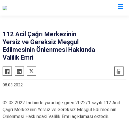
Sakarya
112 Acil Çağrı Merkezinin
Yersiz ve Gereksiz Meşgul
Akyazı
Pamukova
Edilmesinin Önlenmesi Hakkında
Ferizli
Sapanca
Valilik Emri
Geyve
Söğütlü
Hendek
Taraklı
Karapürçek
Adapazarı
08.03.2022
Karasu
Arifiye
Kaynarca
Erenler
02.03.2022 tarihinde yürürlüğe giren 2022/1 sayılı 112 Acil
Kocaali
Serdivan
Çağrı Merkezinin Yersiz ve Gereksiz Meşgul Edilmesinin
Önlenmesi Hakkındaki Valilik Emri açıklaması ektedir.